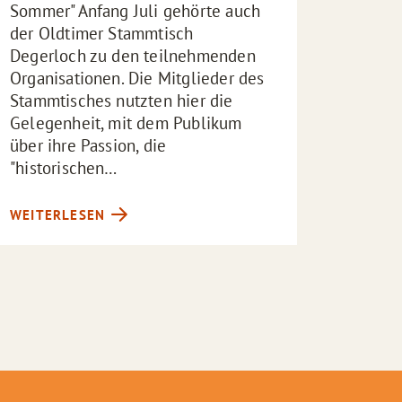
Sommer" Anfang Juli gehörte auch
Frau, 
der Oldtimer Stammtisch
Jahre g
Degerloch zu den teilnehmenden
Kollegi
Organisationen. Die Mitglieder des
Strukt
Stammtisches nutzten hier die
musika
Gelegenheit, mit dem Publikum
Hauses
über ihre Passion, die
Auftak
"historischen…
Anton
WEITERLESEN
WEITE