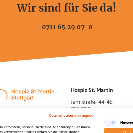
Wir sind für Sie da!
0711 65 29 07-0
Hospiz St. Martin
Jahnstraße 44-46
70597 Stuttgart
Datenschutzbestimmungen
Tel.:
0711 / 65 29 07-0
Notwe
zu verbessern, personalisierte Inhalte anzuzeigen und Ihnen
uns verwendeten Cookies öffnen Sie die Einstellungen.
ALLE