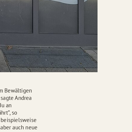
im Bewältigen
 sagte Andrea
Ju an
rt”, so
 beispielsweise
t aber auch neue