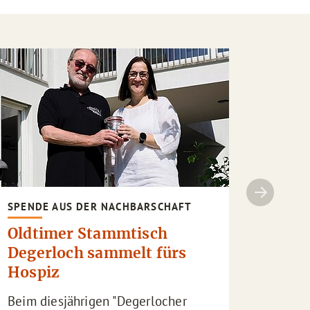
SPENDE AUS DER NACHBARSCHAFT
JULIAN
Oldtimer Stammtisch
Absc
Degerloch sammelt fürs
Hosp
Hospiz
Trau
Beim diesjährigen "Degerlocher
"Heute