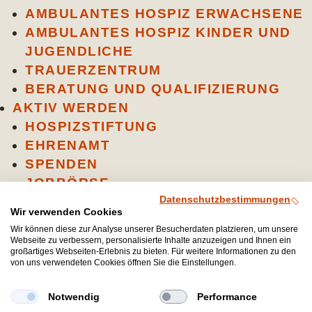
AMBULANTES HOSPIZ ERWACHSENE
AMBULANTES HOSPIZ KINDER UND
JUGENDLICHE
TRAUERZENTRUM
BERATUNG UND QUALIFIZIERUNG
AKTIV WERDEN
HOSPIZSTIFTUNG
EHRENAMT
SPENDEN
JOBBÖRSE
ÜBER UNS
Datenschutzbestimmungen
Wir verwenden Cookies
AKTUELLES
Wir können diese zur Analyse unserer Besucherdaten platzieren, um unsere
TEAM
Webseite zu verbessern, personalisierte Inhalte anzuzeigen und Ihnen ein
großartiges Webseiten-Erlebnis zu bieten. Für weitere Informationen zu den
VERANSTALTUNGEN
von uns verwendeten Cookies öffnen Sie die Einstellungen.
FAQS
PUBLIKATIONEN
Notwendig
Performance